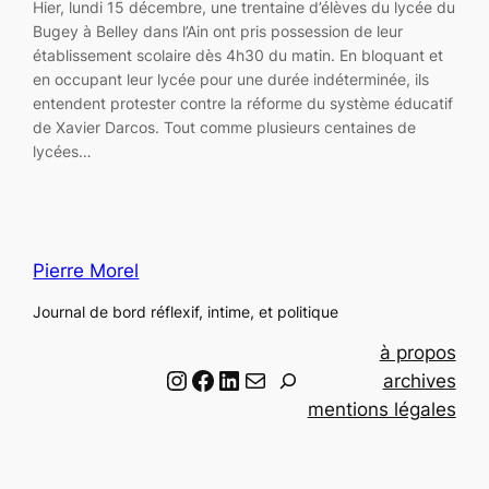
Hier, lundi 15 décembre, une trentaine d’élèves du lycée du
Bugey à Belley dans l’Ain ont pris possession de leur
établissement scolaire dès 4h30 du matin. En bloquant et
en occupant leur lycée pour une durée indéterminée, ils
entendent protester contre la réforme du système éducatif
de Xavier Darcos. Tout comme plusieurs centaines de
lycées…
Pierre Morel
Journal de bord réflexif, intime, et politique
à propos
Instagram
Facebook
LinkedIn
Email
R
archives
e
mentions légales
c
h