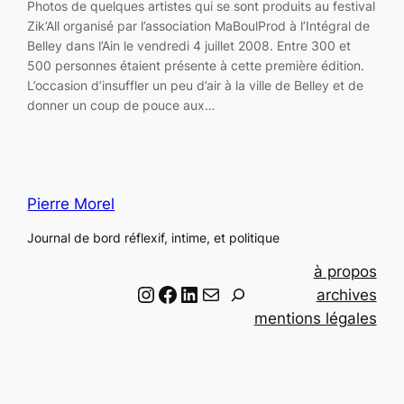
Photos de quelques artistes qui se sont produits au festival
Zik’All organisé par l’association MaBoulProd à l’Intégral de
Belley dans l’Ain le vendredi 4 juillet 2008. Entre 300 et
500 personnes étaient présente à cette première édition.
L’occasion d’insuffler un peu d’air à la ville de Belley et de
donner un coup de pouce aux…
Pierre Morel
Journal de bord réflexif, intime, et politique
à propos
Instagram
Facebook
LinkedIn
Email
R
archives
e
mentions légales
c
h
e