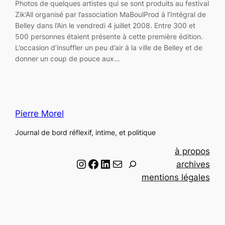
Photos de quelques artistes qui se sont produits au festival
Zik’All organisé par l’association MaBoulProd à l’Intégral de
Belley dans l’Ain le vendredi 4 juillet 2008. Entre 300 et
500 personnes étaient présente à cette première édition.
L’occasion d’insuffler un peu d’air à la ville de Belley et de
donner un coup de pouce aux…
Pierre Morel
Journal de bord réflexif, intime, et politique
à propos
Instagram
Facebook
LinkedIn
Email
R
archives
e
mentions légales
c
h
e