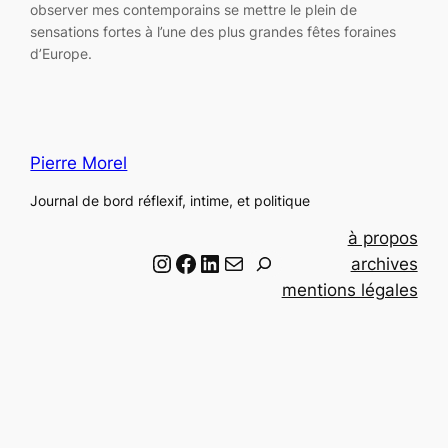
observer mes contemporains se mettre le plein de
sensations fortes à l’une des plus grandes fêtes foraines
d’Europe.
Pierre Morel
Journal de bord réflexif, intime, et politique
à propos
Instagram
Facebook
LinkedIn
Email
R
archives
e
mentions légales
c
h
e
r
c
h