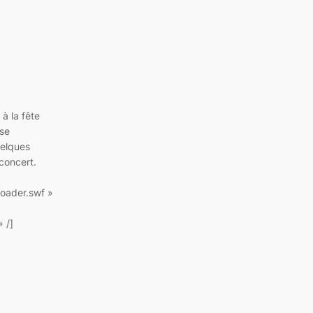
 à la fête
 se
uelques
concert.
oader.swf »
 /]