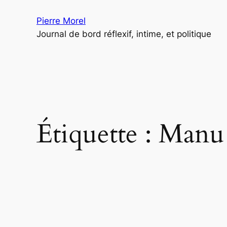
Aller
Pierre Morel
au
Journal de bord réflexif, intime, et politique
contenu
Étiquette :
Manu