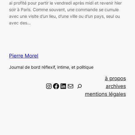
ai profité pour partir le vendredi après midi et revenir hier
soir à Paris. Comme souvent, une commande se cumule
avec une visite d’un lieu, d’une ville ou d’un pays, seul ou
avec des…
Pierre Morel
Journal de bord réflexif, intime, et politique
à propos
Instagram
Facebook
LinkedIn
Email
R
archives
e
mentions légales
c
h
e
r
c