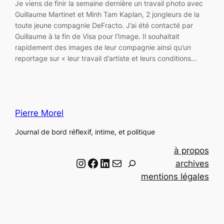
Je viens de finir la semaine dernière un travail photo avec
Guillaume Martinet et Minh Tam Kaplan, 2 jongleurs de la
toute jeune compagnie DeFracto. J’ai été contacté par
Guillaume à la fin de Visa pour l’Image. Il souhaitait
rapidement des images de leur compagnie ainsi qu’un
reportage sur « leur travail d’artiste et leurs conditions…
Pierre Morel
Journal de bord réflexif, intime, et politique
à propos
Instagram
Facebook
LinkedIn
Email
R
archives
e
mentions légales
c
h
e