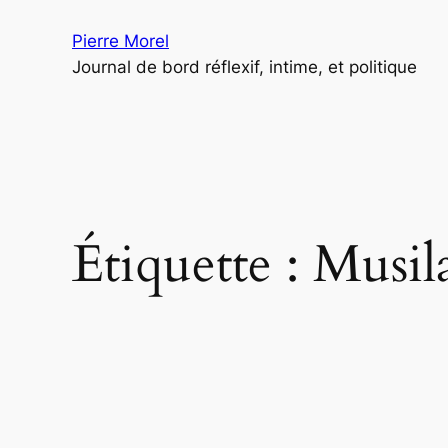
Aller
Pierre Morel
au
Journal de bord réflexif, intime, et politique
contenu
Étiquette :
Musil