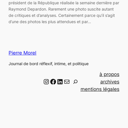
président de la République réalisée la semaine dernière par
Raymond Depardon. Rarement une photo suscite autant
de critiques et d’analyses. Certainement parce qu’il s’agit
d’une des photos les plus attendues et par…
Pierre Morel
Journal de bord réflexif, intime, et politique
à propos
Instagram
Facebook
LinkedIn
Email
R
archives
e
mentions légales
c
h
e
r
c