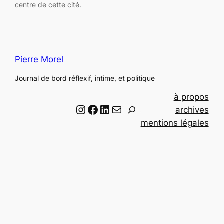
centre de cette cité.
Pierre Morel
Journal de bord réflexif, intime, et politique
à propos
Instagram
Facebook
LinkedIn
Email
R
archives
e
mentions légales
c
h
e
r
c
h
e