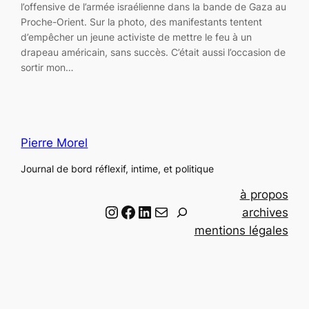
l’offensive de l’armée israélienne dans la bande de Gaza au
Proche-Orient. Sur la photo, des manifestants tentent
d’empêcher un jeune activiste de mettre le feu à un
drapeau américain, sans succès. C’était aussi l’occasion de
sortir mon…
Pierre Morel
Journal de bord réflexif, intime, et politique
à propos
Instagram
Facebook
LinkedIn
Email
R
archives
e
mentions légales
c
h
e
r