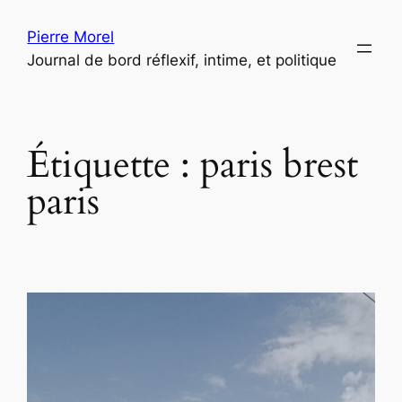
Aller
Pierre Morel
au
Journal de bord réflexif, intime, et politique
contenu
Étiquette :
paris brest
paris