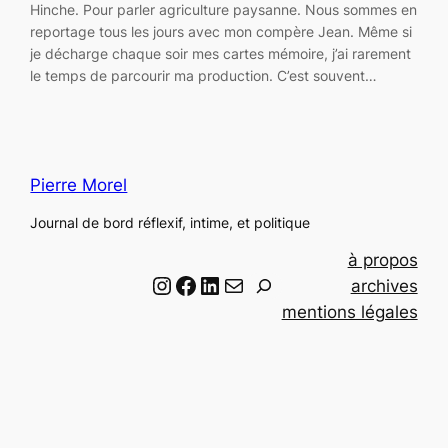
Hinche. Pour parler agriculture paysanne. Nous sommes en
reportage tous les jours avec mon compère Jean. Même si
je décharge chaque soir mes cartes mémoire, j’ai rarement
le temps de parcourir ma production. C’est souvent…
Pierre Morel
Journal de bord réflexif, intime, et politique
à propos
Instagram
Facebook
LinkedIn
Email
R
archives
e
mentions légales
c
h
e
r
c