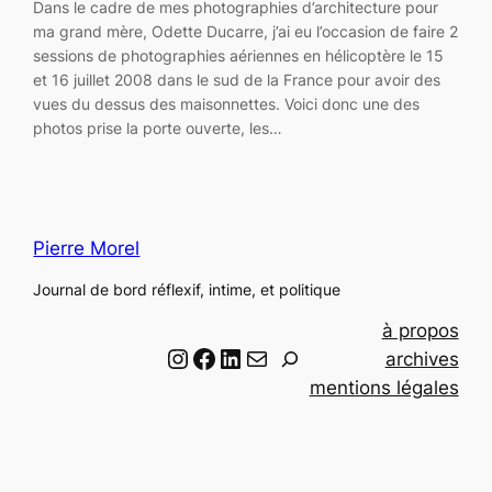
Dans le cadre de mes photographies d’architecture pour
ma grand mère, Odette Ducarre, j’ai eu l’occasion de faire 2
sessions de photographies aériennes en hélicoptère le 15
et 16 juillet 2008 dans le sud de la France pour avoir des
vues du dessus des maisonnettes. Voici donc une des
photos prise la porte ouverte, les…
Pierre Morel
Journal de bord réflexif, intime, et politique
à propos
Instagram
Facebook
LinkedIn
Email
R
archives
e
mentions légales
c
h
e