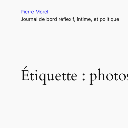
Aller
Pierre Morel
au
Journal de bord réflexif, intime, et politique
contenu
Étiquette :
photos