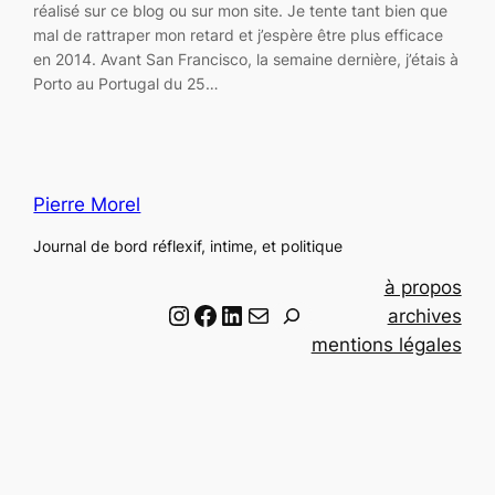
réalisé sur ce blog ou sur mon site. Je tente tant bien que
mal de rattraper mon retard et j’espère être plus efficace
en 2014. Avant San Francisco, la semaine dernière, j’étais à
Porto au Portugal du 25…
Pierre Morel
Journal de bord réflexif, intime, et politique
à propos
Instagram
Facebook
LinkedIn
Email
R
archives
e
mentions légales
c
h
e
r
c