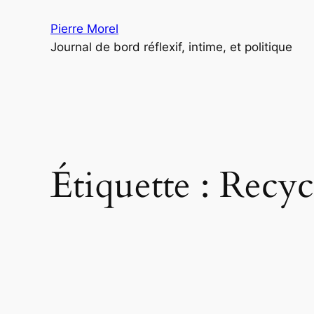
Aller
Pierre Morel
au
Journal de bord réflexif, intime, et politique
contenu
Étiquette :
Recyc