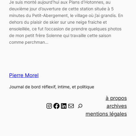
Je suis monté aujourd’hui aux Plans d’Hotonnes, au
deuxième jour d’ouverture de cette station située à 5
minutes du Petit-Abergement, le village où j’ai grandis. En
dehors du plaisir de skier sur une neige fraiche et
ensoleillée, ce fut l’occasion de prendre quelques photos
de mon petit frère Solenne qui travaille cette saison
comme perchman…
Pierre Morel
Journal de bord réflexif, intime, et politique
à propos
Instagram
Facebook
LinkedIn
Email
R
archives
e
mentions légales
c
h