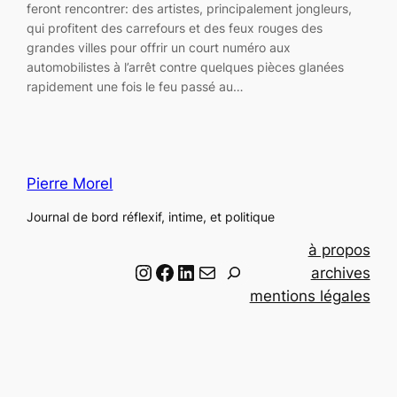
feront rencontrer: des artistes, principalement jongleurs,
qui profitent des carrefours et des feux rouges des
grandes villes pour offrir un court numéro aux
automobilistes à l’arrêt contre quelques pièces glanées
rapidement une fois le feu passé au…
Pierre Morel
Journal de bord réflexif, intime, et politique
à propos
Instagram
Facebook
LinkedIn
Email
R
archives
e
mentions légales
c
h
e
r