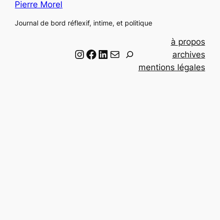
Pierre Morel
Journal de bord réflexif, intime, et politique
à propos
Instagram
Facebook
LinkedIn
Email
R
archives
e
mentions légales
c
h
e
r
c
h
e
r