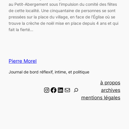
au Petit-Abergement sous l’impulsion du comité des fêtes
de cette localité. Une cinquantaine de personnes se sont
pressées sur la place du village, en face de l’Église où se
trouve la crèche de noël mise en place depuis 4 ans et qui
fait la fierté…
Pierre Morel
Journal de bord réflexif, intime, et politique
à propos
Instagram
Facebook
LinkedIn
Email
R
archives
e
mentions légales
c
h
e
r