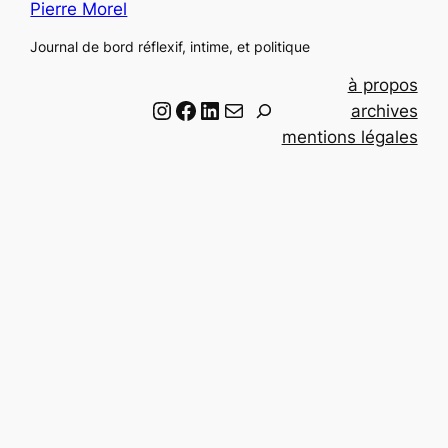
Pierre Morel
Journal de bord réflexif, intime, et politique
à propos
Instagram
Facebook
LinkedIn
Email
R
archives
e
mentions légales
c
h
e
r
c
h
e
r