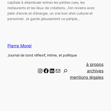
capitale à déambuler entres les petites rues, les
restaurants et les lieux de créations. J’en reviens avec
plein d’envie et d’énergie, un vrai bon shot culturel et
personnel. Je garde jalousement ce périple…
Pierre Morel
Journal de bord réflexif, intime, et politique
à propos
Instagram
Facebook
LinkedIn
Email
R
archives
e
mentions légales
c
h
e
r
c