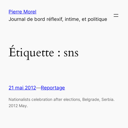
Aller
Pierre Morel
au
Journal de bord réflexif, intime, et politique
contenu
Étiquette :
sns
21 mai 2012
—
Reportage
Nationalists celebration after elections, Belgrade, Serbia.
2012 May.