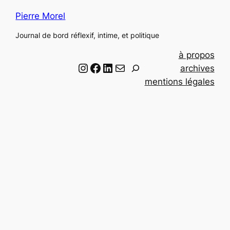
Pierre Morel
Journal de bord réflexif, intime, et politique
à propos
Instagram
Facebook
LinkedIn
Email
R
archives
e
mentions légales
c
h
e
r
c
h
e
r