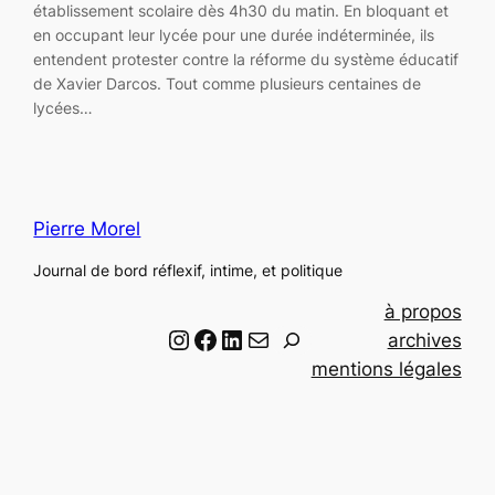
établissement scolaire dès 4h30 du matin. En bloquant et
en occupant leur lycée pour une durée indéterminée, ils
entendent protester contre la réforme du système éducatif
de Xavier Darcos. Tout comme plusieurs centaines de
lycées…
Pierre Morel
Journal de bord réflexif, intime, et politique
à propos
Instagram
Facebook
LinkedIn
Email
R
archives
e
mentions légales
c
h
e
r