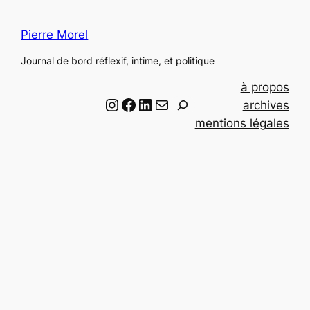
Pierre Morel
Journal de bord réflexif, intime, et politique
à propos
Instagram
Facebook
LinkedIn
Email
R
archives
e
mentions légales
c
h
e
r
c
h
e
r