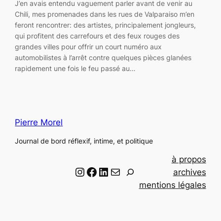
J’en avais entendu vaguement parler avant de venir au
Chili, mes promenades dans les rues de Valparaiso m’en
feront rencontrer: des artistes, principalement jongleurs,
qui profitent des carrefours et des feux rouges des
grandes villes pour offrir un court numéro aux
automobilistes à l’arrêt contre quelques pièces glanées
rapidement une fois le feu passé au…
Pierre Morel
Journal de bord réflexif, intime, et politique
à propos
Instagram
Facebook
LinkedIn
Email
R
archives
e
mentions légales
c
h