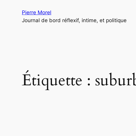
Aller
Pierre Morel
au
Journal de bord réflexif, intime, et politique
contenu
Étiquette :
subur