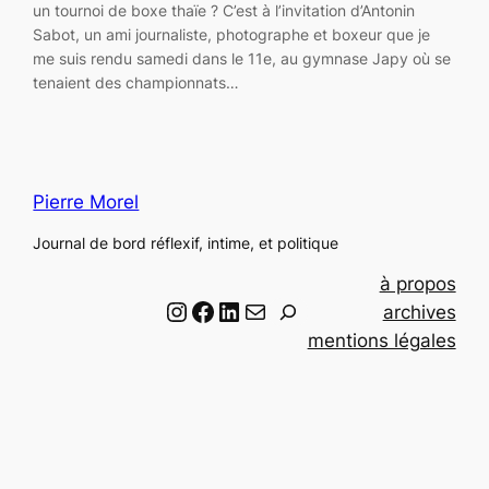
un tournoi de boxe thaïe ? C’est à l’invitation d’Antonin
Sabot, un ami journaliste, photographe et boxeur que je
me suis rendu samedi dans le 11e, au gymnase Japy où se
tenaient des championnats…
Pierre Morel
Journal de bord réflexif, intime, et politique
à propos
Instagram
Facebook
LinkedIn
Email
R
archives
e
mentions légales
c
h
e
r
c