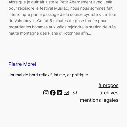
Alors que je quittait juste le Petit Abergement avec Leïla
pour rejoindre le festival Musilac, nous nous sommes fait
interrompre par le passage de la course cycliste « Le Tour
du Valromey ». Ce fut 5 minutes de pose forcée pour
regarder les hommes aux vélos rejoindre la station de très
haute montagne des Plans d’Hotonnes afin…
Pierre Morel
Journal de bord réflexif, intime, et politique
à propos
Instagram
Facebook
LinkedIn
Email
R
archives
e
mentions légales
c
h
e