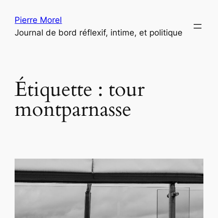
Aller
Pierre Morel
au
Journal de bord réflexif, intime, et politique
contenu
Étiquette :
tour
montparnasse