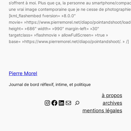
s’offrent à moi. Plus que ça, la personne au smartphone/compac
une vrai image contemporaine que je ne cesse de photographie
[kml_flashembed fversion= »8.0.0″
movie= »https://www.pierremorel.net/diapo/pointandshoot/load
height= »686″ width= »990″ margin-left= »30″
targetclass= »flashmovie » allowFullScreen= »true »
base= »https://www.pierremorel.net/diapo/pointandshoot/. » /
Pierre Morel
Journal de bord réflexif, intime, et politique
à propos
Instagram
Facebook
LinkedIn
Email
R
archives
e
mentions légales
c
h