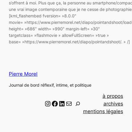
s’offrent à moi. Plus que ça, la personne au smartphone/compac
une vrai image contemporaine que je ne cesse de photographie
[kml_flashembed fversion= »8.0.0″
movie= »https://www.pierremorel.net/diapo/pointandshoot/load
height= »686″ width= »990″ margin-left= »30″
targetclass= »flashmovie » allowFullScreen= »true »
base= »https://www.pierremorel.net/diapo/pointandshoot/. » /
Pierre Morel
Journal de bord réflexif, intime, et politique
à propos
Instagram
Facebook
LinkedIn
Email
R
archives
e
mentions légales
c
h