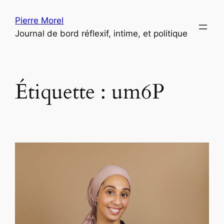
Aller
Pierre Morel
au
Journal de bord réflexif, intime, et politique
contenu
Étiquette :
um6P