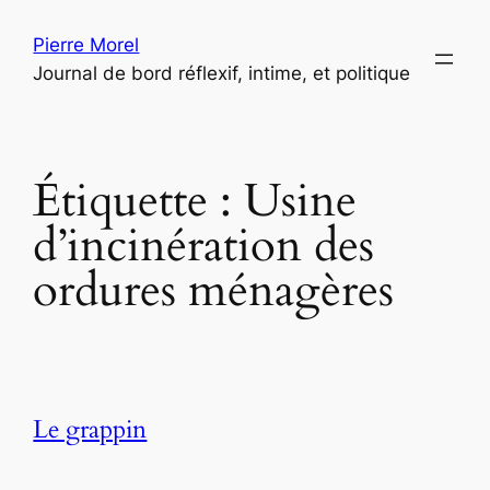
Aller
Pierre Morel
au
Journal de bord réflexif, intime, et politique
contenu
Étiquette :
Usine
d’incinération des
ordures ménagères
Le grappin