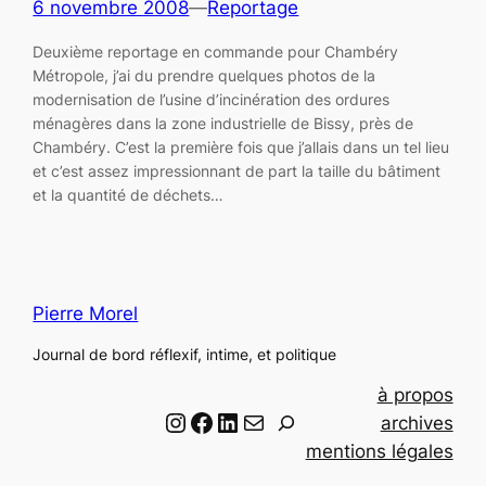
6 novembre 2008
—
Reportage
Deuxième reportage en commande pour Chambéry
Métropole, j’ai du prendre quelques photos de la
modernisation de l’usine d’incinération des ordures
ménagères dans la zone industrielle de Bissy, près de
Chambéry. C’est la première fois que j’allais dans un tel lieu
et c’est assez impressionnant de part la taille du bâtiment
et la quantité de déchets…
Pierre Morel
Journal de bord réflexif, intime, et politique
à propos
Instagram
Facebook
LinkedIn
Email
R
archives
e
mentions légales
c