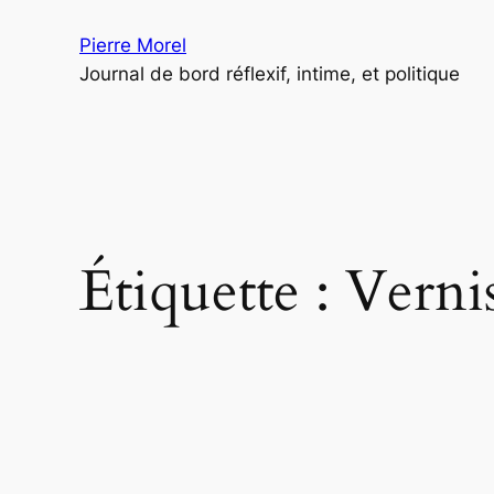
Aller
Pierre Morel
au
Journal de bord réflexif, intime, et politique
contenu
Étiquette :
Verni