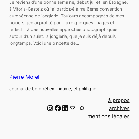
Je reviens d’une bonne semaine, début juillet, en Espagne,
à Vitoria-Gasteiz où j’ai participé à ma 6ème convention
européenne de jonglerie. Toujours accompagnés de mes
boitiers, j’en ai profité pour faire quelques images et
réfléchir à des nouvelles approches photographiques
autour d’un sujet, la jonglerie, que je suis déjà depuis
longtemps. Voici une pincette de…
Pierre Morel
Journal de bord réflexif, intime, et politique
à propos
Instagram
Facebook
LinkedIn
Email
R
archives
e
mentions légales
c
h