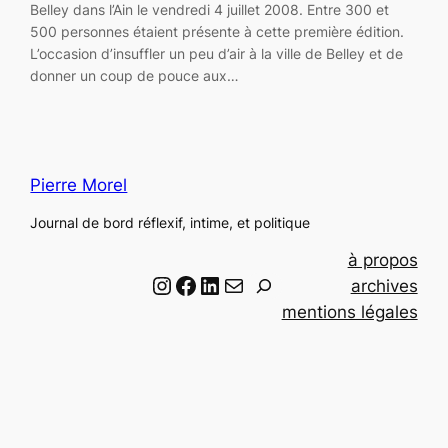
Belley dans l’Ain le vendredi 4 juillet 2008. Entre 300 et
500 personnes étaient présente à cette première édition.
L’occasion d’insuffler un peu d’air à la ville de Belley et de
donner un coup de pouce aux…
Pierre Morel
Journal de bord réflexif, intime, et politique
à propos
Instagram
Facebook
LinkedIn
Email
R
archives
e
mentions légales
c
h
e
r
c