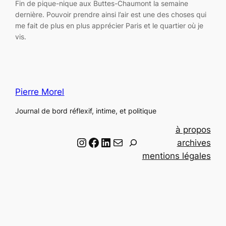
Fin de pique-nique aux Buttes-Chaumont la semaine
dernière. Pouvoir prendre ainsi l’air est une des choses qui
me fait de plus en plus apprécier Paris et le quartier où je
vis.
Pierre Morel
Journal de bord réflexif, intime, et politique
à propos
Instagram
Facebook
LinkedIn
Email
R
archives
e
mentions légales
c
h
e
r
c