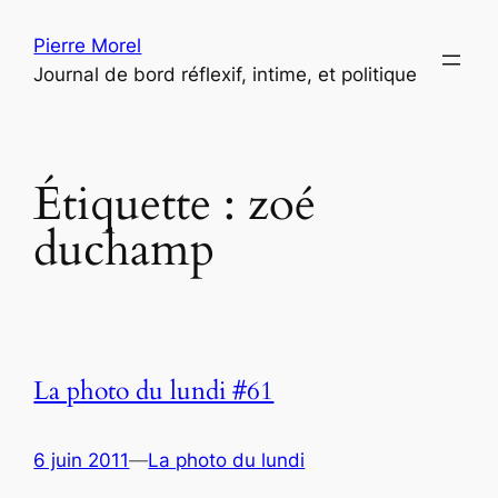
Aller
Pierre Morel
au
Journal de bord réflexif, intime, et politique
contenu
Étiquette :
zoé
duchamp
La photo du lundi #61
6 juin 2011
—
La photo du lundi