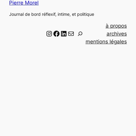
Pierre Morel
Journal de bord réflexif, intime, et politique
à propos
Instagram
Facebook
LinkedIn
Email
R
archives
e
mentions légales
c
h
e
r
c
h
e
r