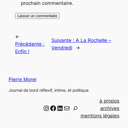
prochain commentaire.
←
Suivante :
A La Rochelle –
Précédente :
Vendredi
→
Enfin !
Pierre Morel
Journal de bord réflexif, intime, et politique
à propos
Instagram
Facebook
LinkedIn
Email
R
archives
e
mentions légales
c