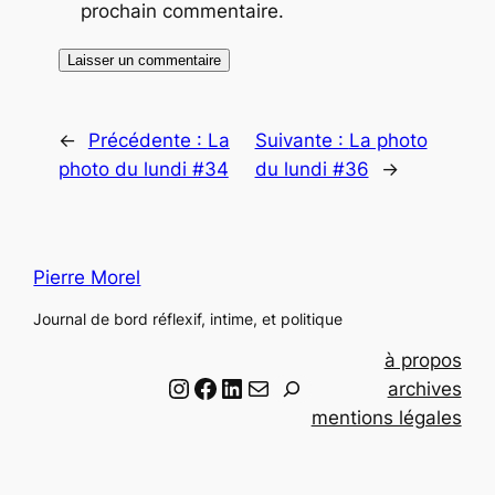
prochain commentaire.
←
Précédente :
La
Suivante :
La photo
photo du lundi #34
du lundi #36
→
Pierre Morel
Journal de bord réflexif, intime, et politique
à propos
Instagram
Facebook
LinkedIn
Email
R
archives
e
mentions légales
c
h