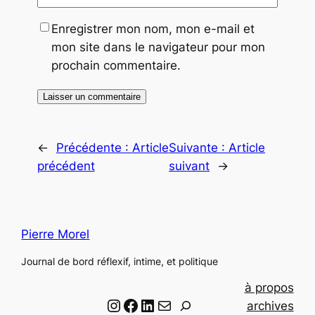
Enregistrer mon nom, mon e-mail et
mon site dans le navigateur pour mon
prochain commentaire.
←
Précédente :
Article
Suivante :
Article
précédent
suivant
→
Pierre Morel
Journal de bord réflexif, intime, et politique
à propos
Instagram
Facebook
LinkedIn
Email
R
archives