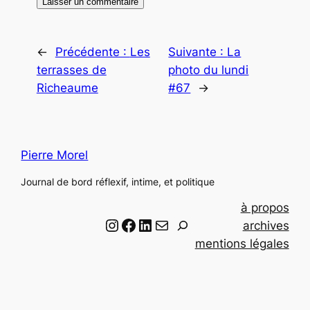
←
Précédente :
Les
Suivante :
La
terrasses de
photo du lundi
Richeaume
#67
→
Pierre Morel
Journal de bord réflexif, intime, et politique
à propos
Instagram
Facebook
LinkedIn
Email
R
archives
e
mentions légales
c
h
e