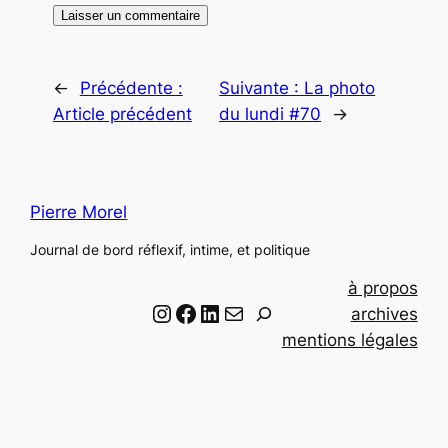
←
Précédente :
Suivante :
La photo
Article précédent
du lundi #70
→
Pierre Morel
Journal de bord réflexif, intime, et politique
à propos
Instagram
Facebook
LinkedIn
Email
R
archives
e
mentions légales
c
h
e
r