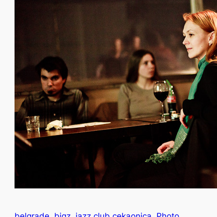
belgrade
bigz
jazz club cekaonica
Photo