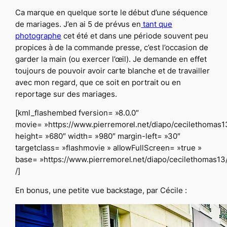
Ca marque en quelque sorte le début d’une séquence
de mariages. J’en ai 5 de prévus en
tant que
photographe
cet été et dans une période souvent peu
propices à de la commande presse, c’est l’occasion de
garder la main (ou exercer l’œil). Je demande en effet
toujours de pouvoir avoir carte blanche et de travailler
avec mon regard, que ce soit en portrait ou en
reportage sur des mariages.
[kml_flashembed fversion= »8.0.0″
movie= »https://www.pierremorel.net/diapo/cecilethomas13
height= »680″ width= »980″ margin-left= »30″
targetclass= »flashmovie » allowFullScreen= »true »
base= »https://www.pierremorel.net/diapo/cecilethomas13/
/]
En bonus, une petite vue backstage, par Cécile :