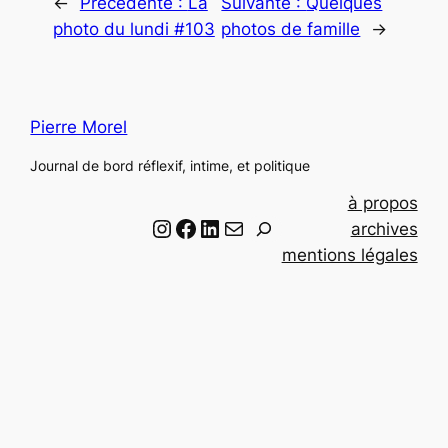
←
Précédente :
La
Suivante :
Quelques
photo du lundi #103
photos de famille
→
Pierre Morel
Journal de bord réflexif, intime, et politique
à propos
Instagram
Facebook
LinkedIn
Email
R
archives
e
mentions légales
c
h
e
r
c
h
e