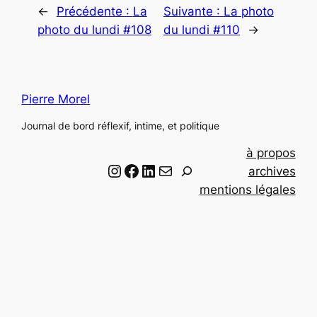
←
Précédente :
La
Suivante :
La photo
photo du lundi #108
du lundi #110
→
Pierre Morel
Journal de bord réflexif, intime, et politique
à propos
Instagram
Facebook
LinkedIn
Email
R
archives
e
mentions légales
c
h
e
r
c
h