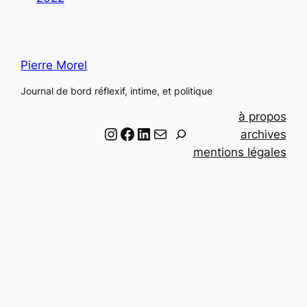
Pierre Morel
Journal de bord réflexif, intime, et politique
à propos
Instagram
Facebook
LinkedIn
Email
R
archives
e
mentions légales
c
h
e
r
c
h
e
r