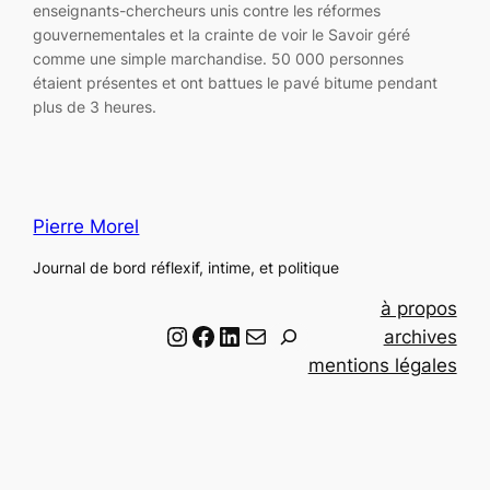
enseignants-chercheurs unis contre les réformes
gouvernementales et la crainte de voir le Savoir géré
comme une simple marchandise. 50 000 personnes
étaient présentes et ont battues le pavé bitume pendant
plus de 3 heures.
Pierre Morel
Journal de bord réflexif, intime, et politique
à propos
Instagram
Facebook
LinkedIn
Email
R
archives
e
mentions légales
c
h
e
r